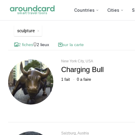
Countries
Cities
S
smart travel tools
Lieux d'intérêt: sculpture
sculpture
2
fiches
2
lieux
sur la carte
New York City, USA
Charging Bull
1
fait
0
a faire
Salzburg, Austria