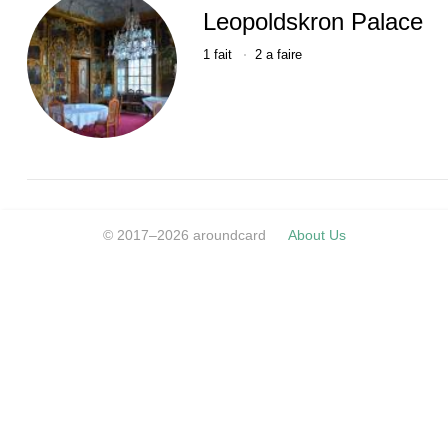
Leopoldskron Palace
1
fait
2
a faire
© 2017–2026 aroundcard
About Us