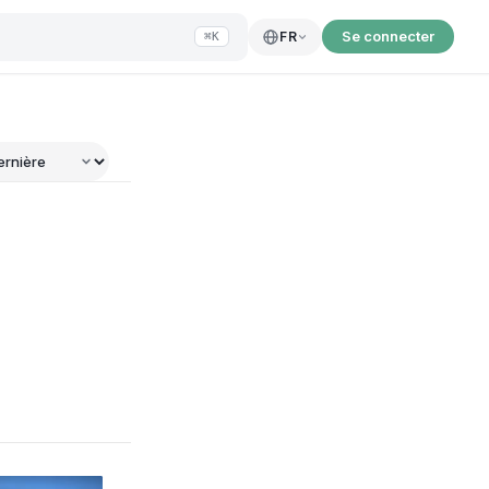
Se connecter
FR
⌘K