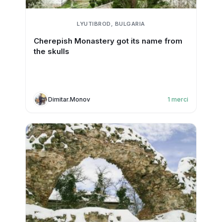
LYUTIBROD, BULGARIA
Cherepish Monastery got its name from
the skulls
Dimitar.Monov
1
merci