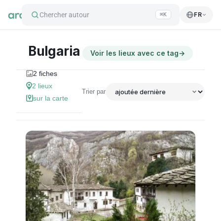
Chercher autour
FR
⌘K
Bulgaria
Voir les lieux avec ce tag
→
2
fiches
2
lieux
Trier par
sur la carte