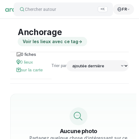
Chercher autour
FR
⌘K
Anchorage
Voir les lieux avec ce tag
→
0
fiches
0
lieux
Trier par
sur la carte
Aucune photo
Partagez quelque chose d’intéressant sur ce