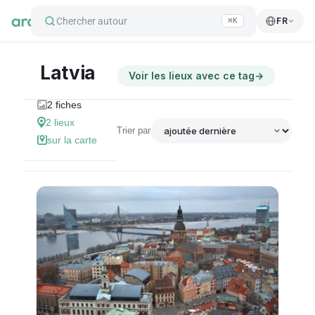
Chercher autour
FR
⌘K
Latvia
Voir les lieux avec ce tag
→
2
fiches
2
lieux
Trier par
sur la carte