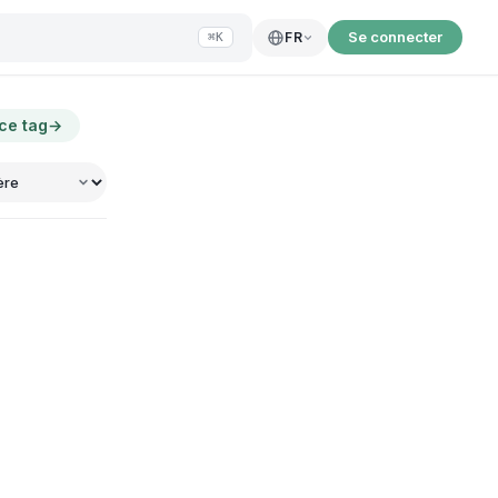
Se connecter
FR
⌘K
 ce tag
→