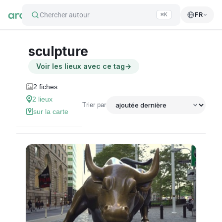
Chercher autour
FR
⌘K
sculpture
Voir les lieux avec ce tag
→
2
fiches
2
lieux
Trier par
sur la carte