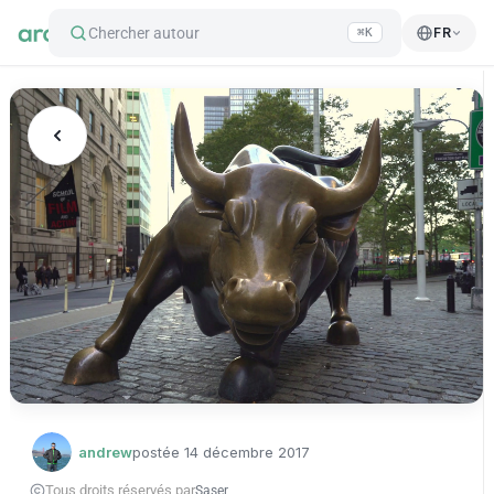
Chercher autour
FR
⌘K
andrew
postée
14 décembre 2017
Tous droits réservés par
Saser