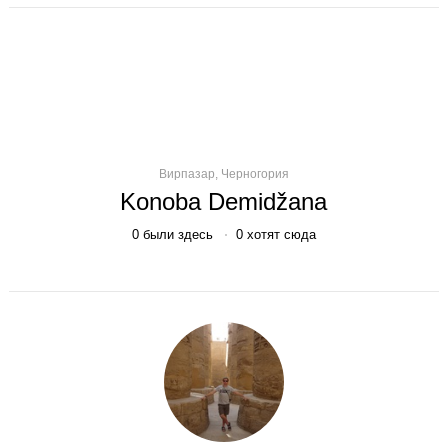
Вирпазар, Черногория
Konoba Demidžana
0
были здесь
0
хотят сюда