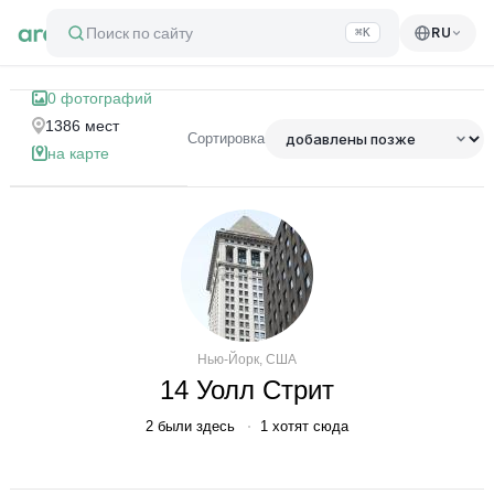
Поиск по сайту
RU
⌘K
Список самых интересных досто
0
фотографий
1386
мест
Сортировка
на карте
Нью-Йорк, США
14 Уолл Стрит
2
были здесь
1
хотят сюда