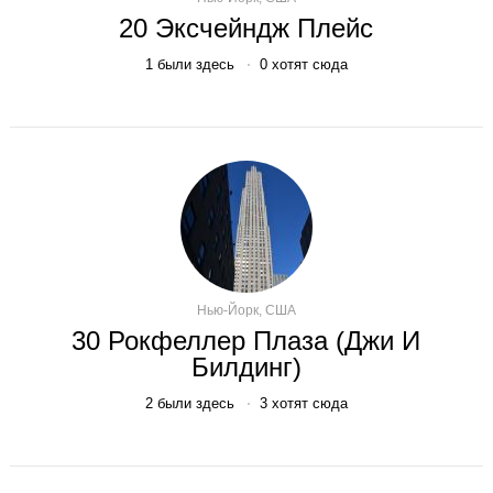
20 Эксчейндж Плейс
1
были здесь
0
хотят сюда
Нью-Йорк, США
30 Рокфеллер Плаза (Джи И
Билдинг)
2
были здесь
3
хотят сюда