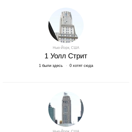
Нью-Йорк, США
1 Уолл Стрит
1
были здесь
0
хотят сюда
Нью-Йорк, США