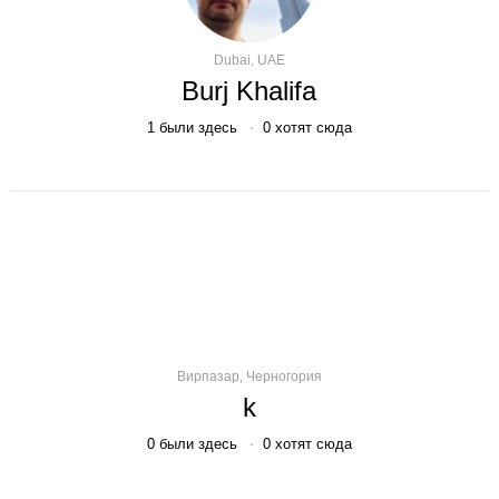
Dubai, UAE
Burj Khalifa
1
были здесь
0
хотят сюда
Вирпазар, Черногория
k
0
были здесь
0
хотят сюда