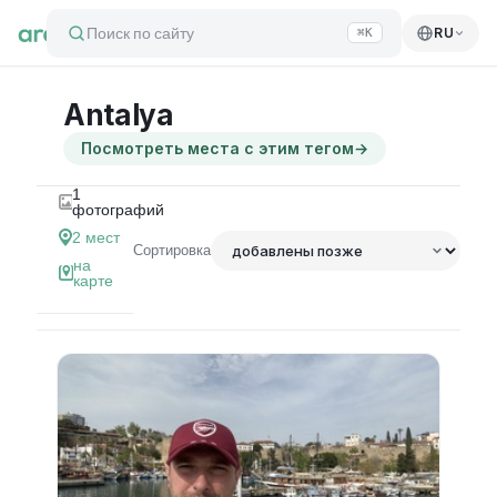
Поиск по сайту
RU
⌘K
Antalya
Посмотреть места с этим тегом
→
1
фотографий
2
мест
Сортировка
на
карте