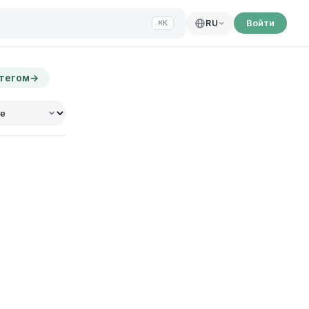
Войти
RU
⌘K
 тегом
→