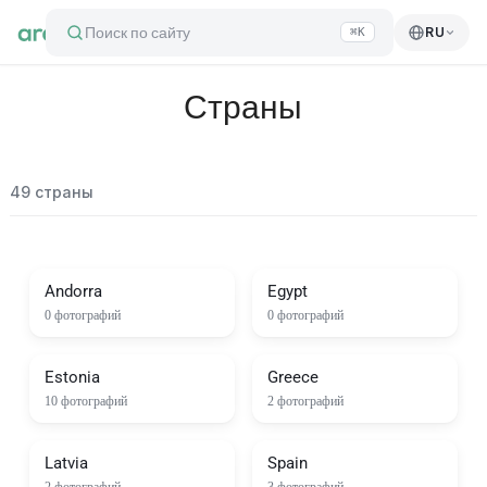
Поиск по сайту
RU
⌘K
Страны
49
страны
Andorra
Egypt
0
фотографий
0
фотографий
Estonia
Greece
10
фотографий
2
фотографий
Latvia
Spain