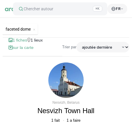
Chercher autour
FR
⌘K
Lieux d'intérêt: faceted dome
faceted dome
1
fiches
1
lieux
Trier par
sur la carte
Nesvizh, Belarus
Nesvizh Town Hall
1
fait
1
a faire