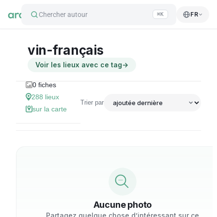
Chercher autour
FR
⌘K
vin-français
Voir les lieux avec ce tag
→
0
fiches
288
lieux
Trier par
sur la carte
Aucune photo
Partagez quelque chose d’intéressant sur ce