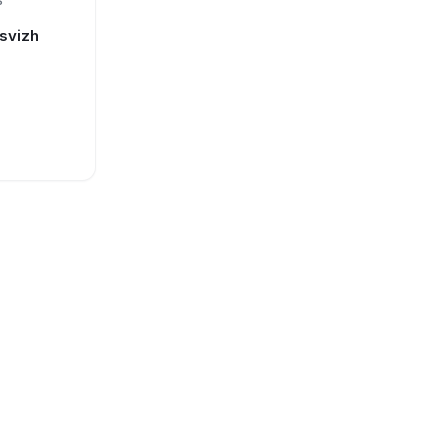
S
svizh