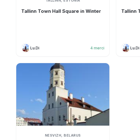
TALLINN, ESTONIA
Tallinn Town Hall Square in Winter
Tallinn 
Lu.Di
4
merci
Lu.Di
NESVIZH, BELARUS