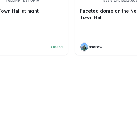
TALLINN, ESTONIA
NESVIZH, BELARU
Town Hall at night
Faceted dome on the Ne
Town Hall
3
merci
andrew