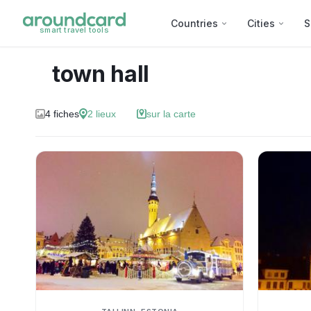
Countries
Cities
S
smart travel tools
town hall
4
fiches
2
lieux
sur la carte