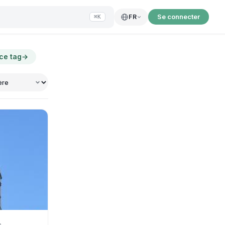
Se connecter
FR
⌘K
 ce tag
→