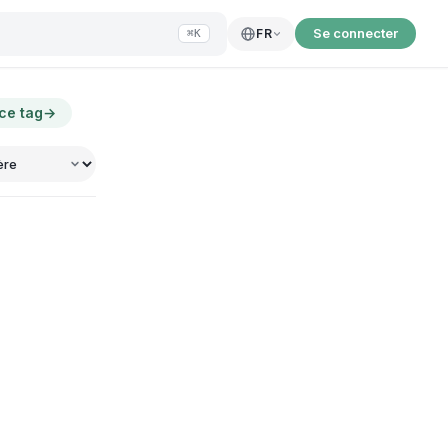
Se connecter
FR
⌘K
 ce tag
→