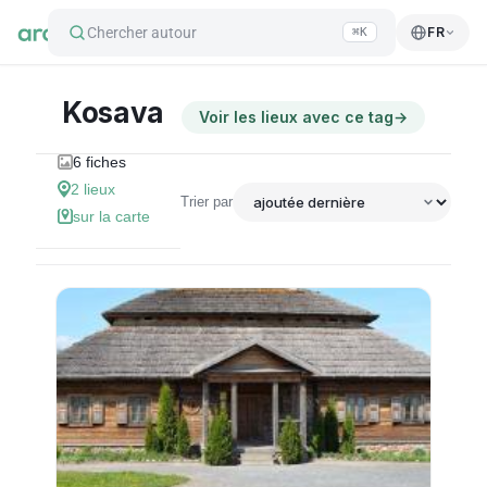
Chercher autour
FR
⌘K
Kosava
Voir les lieux avec ce tag
→
6
fiches
2
lieux
Trier par
sur la carte