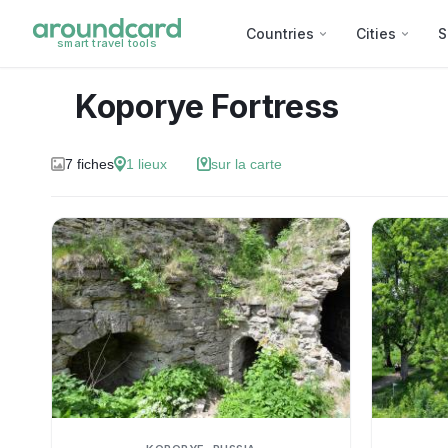
Countries
Cities
S
smart travel tools
Koporye Fortress
7
fiches
1
lieux
sur la carte