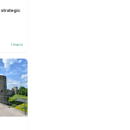
A
 strategic
1
merci
A