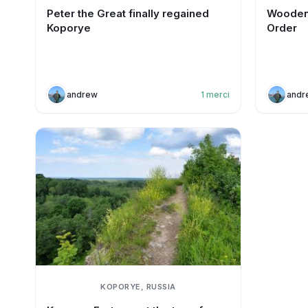
Peter the Great finally regained
Wooden 
Koporye
Order
andrew
1
merci
andr
KOPORYE, RUSSIA