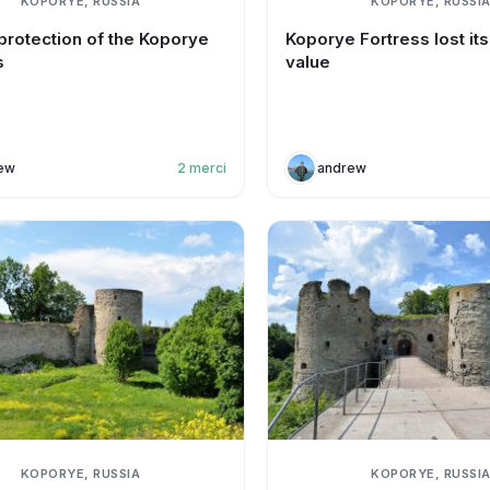
KOPORYE, RUSSIA
KOPORYE, RUSSI
 protection of the Koporye
Koporye Fortress lost its
s
value
ew
2
merci
andrew
KOPORYE, RUSSIA
KOPORYE, RUSSI