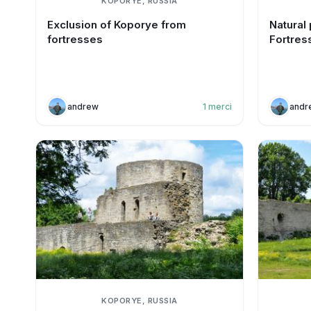
KOPORYE, RUSSIA
Exclusion of Koporye from
Natural
fortresses
Fortres
andrew
1
merci
andr
KOPORYE, RUSSIA