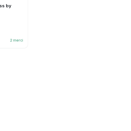
ss by
2
merci