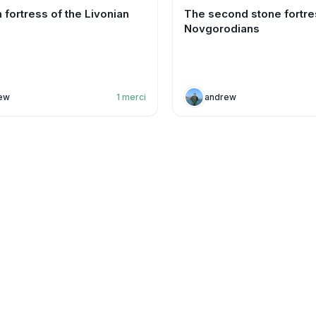
fortress of the Livonian
The second stone fortre
Novgorodians
ew
1
merci
andrew