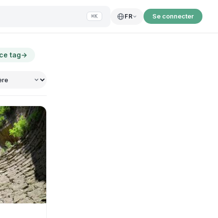
Se connecter
FR
⌘K
 ce tag
→