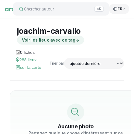
Chercher autour
FR
⌘K
joachim-carvallo
Voir les lieux avec ce tag
→
0
fiches
288
lieux
Trier par
sur la carte
Aucune photo
Partagez quelque chose d’intéressant sur ce