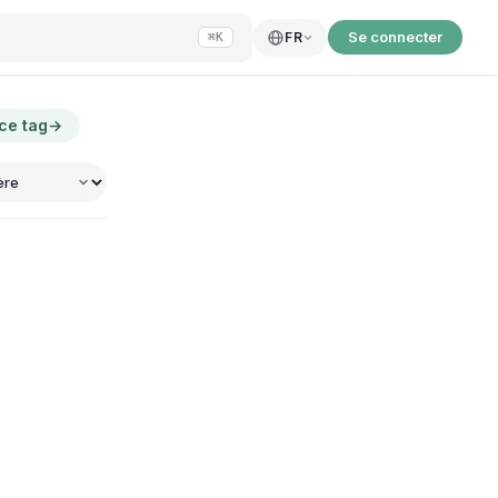
Se connecter
FR
⌘K
 ce tag
→