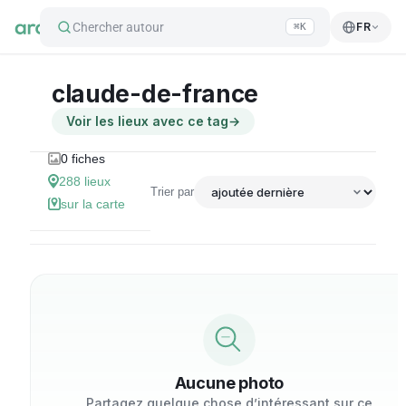
Chercher autour
FR
⌘K
claude-de-france
Voir les lieux avec ce tag
→
0
fiches
288
lieux
Trier par
sur la carte
Aucune photo
Partagez quelque chose d’intéressant sur ce