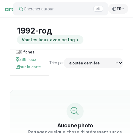
Chercher autour
FR
⌘K
1992-год
Voir les lieux avec ce tag
→
0
fiches
288
lieux
Trier par
sur la carte
Aucune photo
Partagez quelque chose d’intéressant sur ce