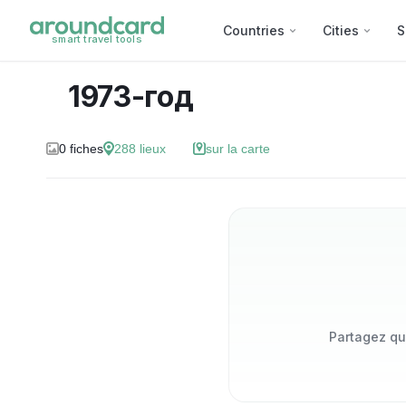
Countries
Cities
S
smart travel tools
1973-год
0
fiches
288
lieux
sur la carte
Partagez qu