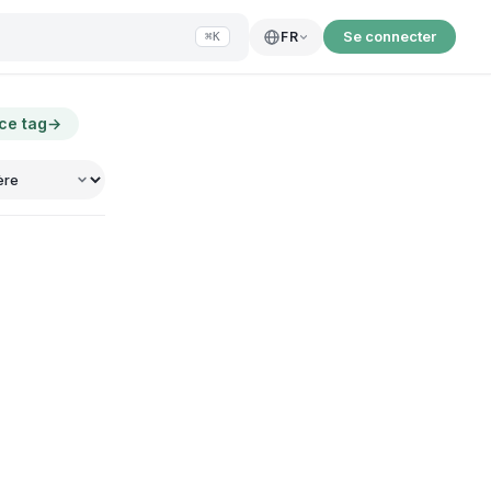
Se connecter
FR
⌘K
 ce tag
→