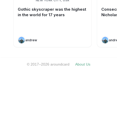
NEW YORK CITY, USA
Gothic skyscraper was the highest
Consecr
in the world for 17 years
Nichola
andrew
andr
© 2017–2026 aroundcard
About Us