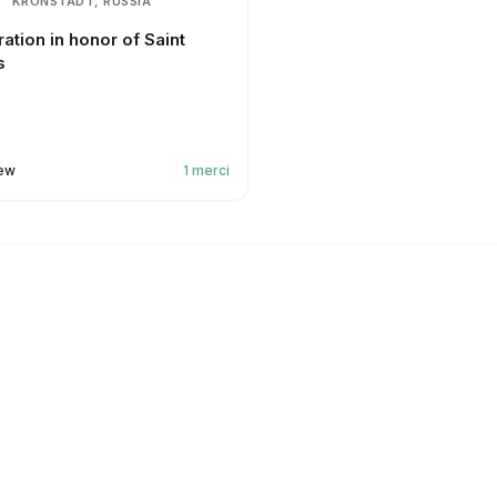
KRONSTADT, RUSSIA
ation in honor of Saint
s
ew
1
merci