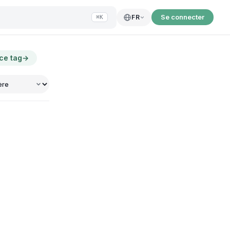
Se connecter
FR
⌘K
 ce tag
→