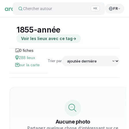
Chercher autour
FR
⌘K
1855-année
Voir les lieux avec ce tag
→
0
fiches
288
lieux
Trier par
sur la carte
Aucune photo
Partagez quelque chose d’intéressant sur ce