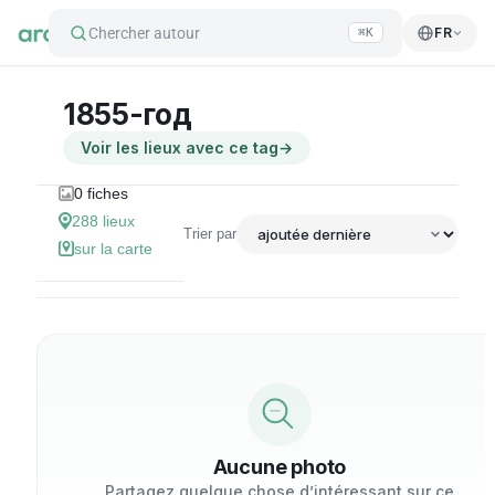
Chercher autour
FR
⌘K
1855-год
Voir les lieux avec ce tag
→
0
fiches
288
lieux
Trier par
sur la carte
Aucune photo
Partagez quelque chose d’intéressant sur ce