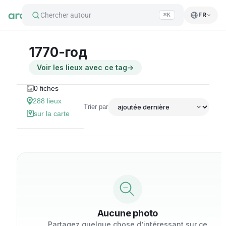
Chercher autour
FR
⌘K
1770-год
Voir les lieux avec ce tag
→
0
fiches
288
lieux
Trier par
sur la carte
Aucune photo
Partagez quelque chose d’intéressant sur ce