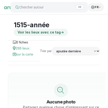
Chercher autour
FR
⌘K
1515-année
Voir les lieux avec ce tag
→
0
fiches
288
lieux
Trier par
sur la carte
Aucune photo
Partagez quelque chose d’intéressant sur ce