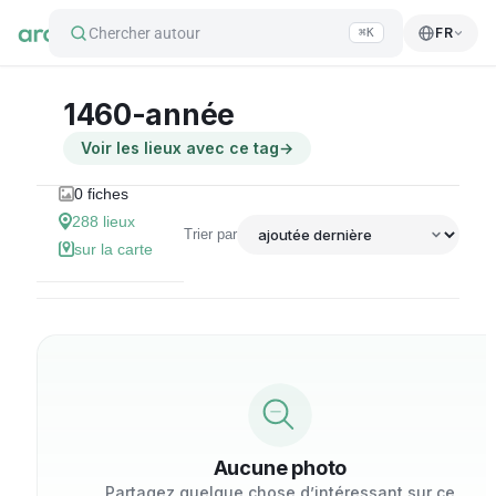
Chercher autour
FR
⌘K
1460-année
Voir les lieux avec ce tag
→
0
fiches
288
lieux
Trier par
sur la carte
Aucune photo
Partagez quelque chose d’intéressant sur ce