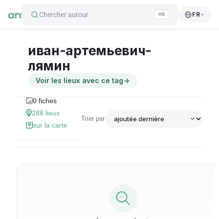
Chercher autour
FR
⌘K
иван-артемьевич-
лямин
Voir les lieux avec ce tag
→
0
fiches
288
lieux
Trier par
sur la carte