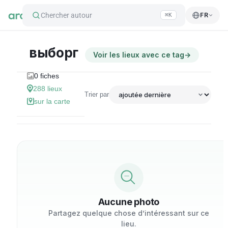
Chercher autour
FR
⌘K
выборг
Voir les lieux avec ce tag
→
0
fiches
288
lieux
Trier par
sur la carte
Aucune photo
Partagez quelque chose d’intéressant sur ce
lieu.