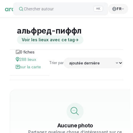
Chercher autour
FR
⌘K
альфред-пиффл
Voir les lieux avec ce tag
→
0
fiches
288
lieux
Trier par
sur la carte
Aucune photo
Partagez quelque chose d’intéressant sur ce