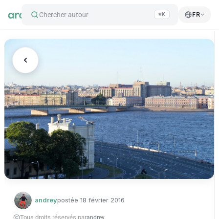
Chercher autour
FR
⌘K
andrey
postée
18 février 2016
Tous droits réservés par
andrey