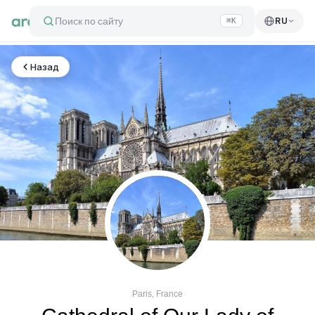
Поиск по сайту
RU
⌘K
Назад
Paris, France