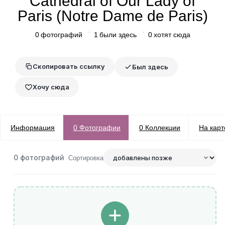
Cathedral of Our Lady of
Paris (Notre Dame de Paris)
0
фотографий
1
были здесь
0
хотят сюда
Скопировать ссылку
Был здесь
Хочу сюда
Информация
0
Фотографии
0
Коллекции
На карт
0
фотографий
Сортировка