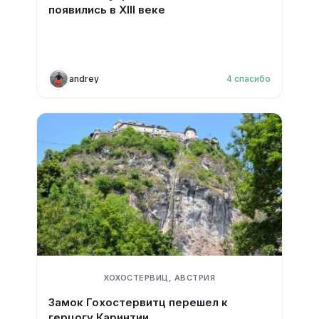
появились в XIII веке
andrey
4
спасибо
ХОХОСТЕРВИЦ, АВСТРИЯ
Замок Гохостервитц перешел к
герцогу Каринтии