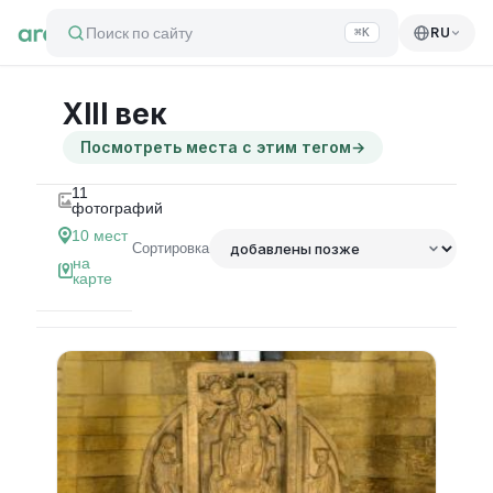
Поиск по сайту
RU
⌘K
XIII век
Посмотреть места с этим тегом
→
11
фотографий
10
мест
Сортировка
на
карте