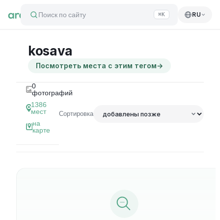
Поиск по сайту
RU
⌘K
kosava
Посмотреть места с этим тегом
→
0
фотографий
1386
мест
Сортировка
на
карте