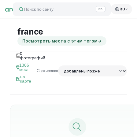
Поиск по сайту
RU
⌘K
france
Посмотреть места с этим тегом
→
0
фотографий
1386
мест
Сортировка
на
карте