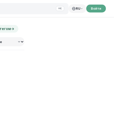
Войти
RU
⌘K
 тегом
→