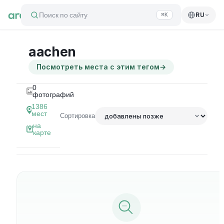
Поиск по сайту
RU
⌘K
aachen
Посмотреть места с этим тегом
→
0
фотографий
1386
мест
Сортировка
на
карте