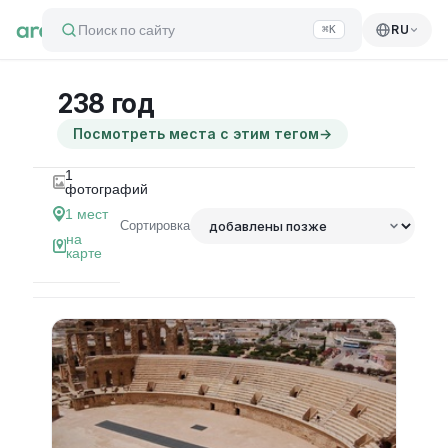
Поиск по сайту
RU
⌘K
238 год
Посмотреть места с этим тегом
→
1
фотографий
1
мест
Сортировка
на
карте