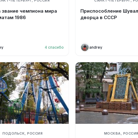
АНКТ-ПЕТЕРБУРГ, РОССИЯ
САНКТ-ПЕТЕРБУРГ, Р
а звание чемпиона мира
Приспособление Шувал
матам 1986
дворца в СССР
ey
4
спасибо
andrey
ПОДОЛЬСК, РОССИЯ
МОСКВА, РОССИ