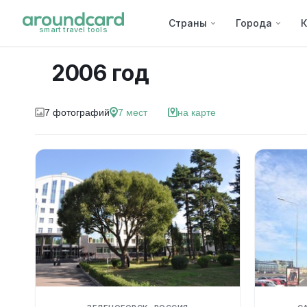
Страны
Города
К
smart travel tools
2006 год
7
фотографий
7
мест
на карте