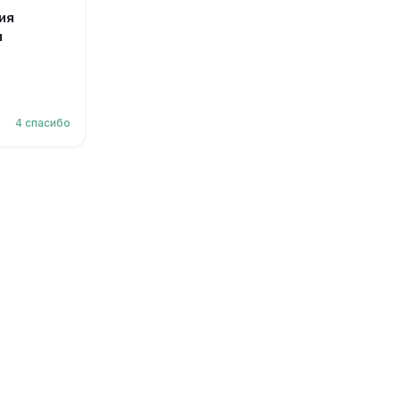
ия
и
4
спасибо