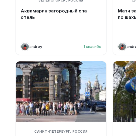
ЗЕЛЕНОГОРСК, РОССИЯ
С
Аквамарин загородный спа
Матч з
отель
по шах
andrey
1
спасибо
andr
САНКТ-ПЕТЕРБУРГ, РОССИЯ