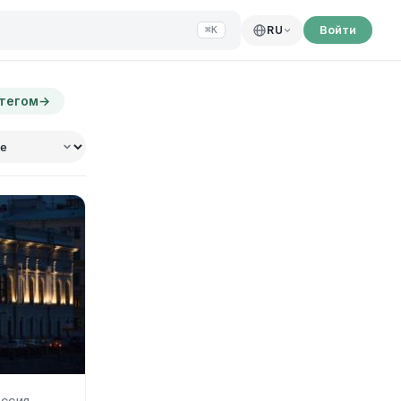
Войти
RU
⌘K
 тегом
→