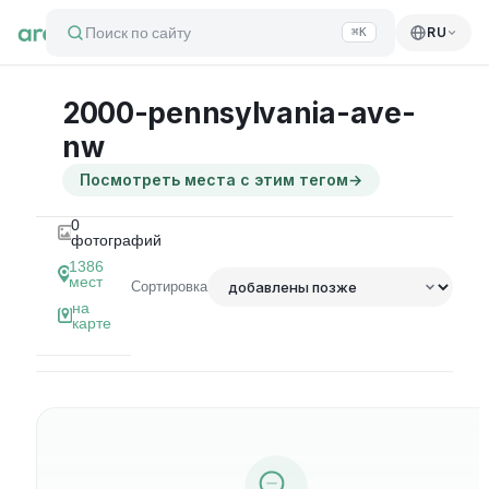
Поиск по сайту
RU
⌘K
2000-pennsylvania-ave-
nw
Посмотреть места с этим тегом
→
0
фотографий
1386
мест
Сортировка
на
карте