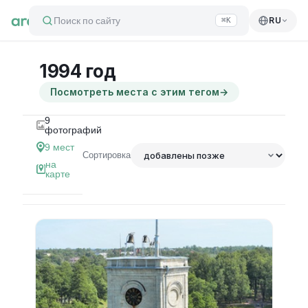
Поиск по сайту
RU
⌘K
1994 год
Посмотреть места с этим тегом
→
9
фотографий
9
мест
Сортировка
на
карте