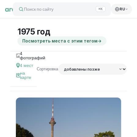
Поиск по сайту
RU
⌘K
1975 год
Посмотреть места с этим тегом
→
4
фотографий
4
мест
Сортировка
на
карте