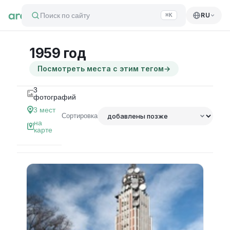
Поиск по сайту
RU
⌘K
1959 год
Посмотреть места с этим тегом
→
3
фотографий
3
мест
Сортировка
на
карте