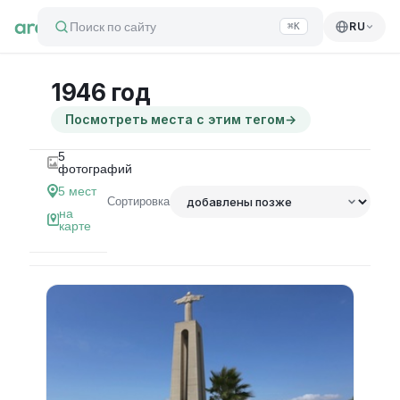
Поиск по сайту
RU
⌘K
1946 год
Посмотреть места с этим тегом
→
5
фотографий
5
мест
Сортировка
на
карте