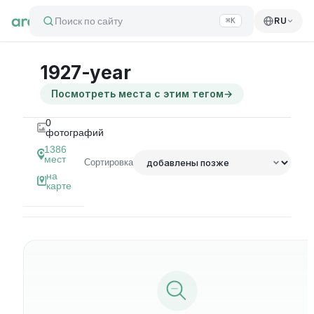
Поиск по сайту
RU
⌘K
1927-year
Посмотреть места с этим тегом
→
0
фотографий
1386
мест
Сортировка
на
карте