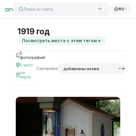
Поиск по сайту
RU
⌘K
1919 год
Посмотреть места с этим тегом
→
5
фотографий
5
мест
Сортировка
на
карте