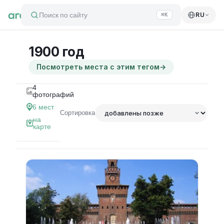
Поиск по сайту
RU
⌘K
1900 год
Посмотреть места с этим тегом
→
4
фотографий
6
мест
Сортировка
на
карте