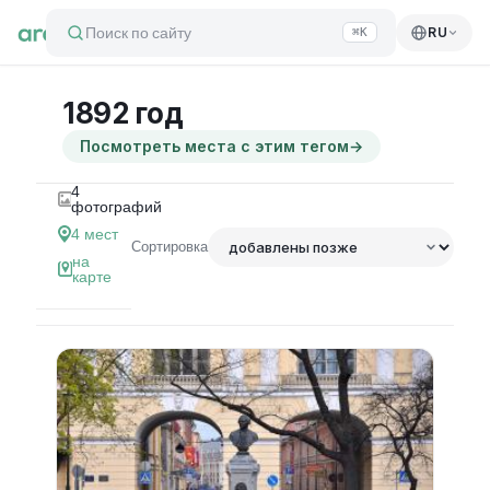
Поиск по сайту
RU
⌘K
1892 год
Посмотреть места с этим тегом
→
4
фотографий
4
мест
Сортировка
на
карте