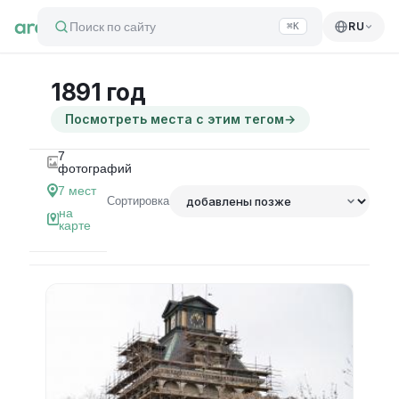
Поиск по сайту
RU
⌘K
1891 год
Посмотреть места с этим тегом
→
7
фотографий
7
мест
Сортировка
на
карте